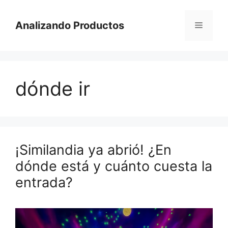
Saltar
al
Analizando Productos
Menú
contenido
dónde ir
¡Similandia ya abrió! ¿En
dónde está y cuánto cuesta la
entrada?