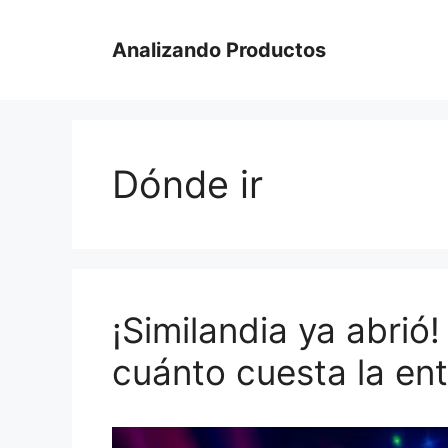
Saltar
al
Analizando Productos
contenido
Dónde ir
¡Similandia ya abrió
cuánto cuesta la en