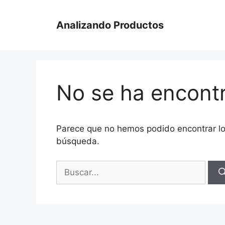
Saltar
al
Analizando Productos
contenido
No se ha encont
Parece que no hemos podido encontrar l
búsqueda.
Buscar: